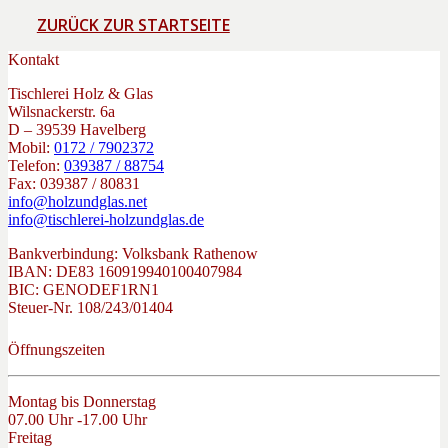
ZURÜCK ZUR STARTSEITE
Kontakt
Tischlerei Holz & Glas
Wilsnackerstr. 6a
D – 39539 Havelberg
Mobil:
0172 / 7902372
Telefon:
039387 / 88754
Fax: 039387 / 80831
info@holzundglas.net
info@tischlerei-holzundglas.de
Bankverbindung: Volksbank Rathenow
IBAN: DE83 160919940100407984
BIC: GENODEF1RN1
Steuer-Nr. 108/243/01404
Öffnungszeiten
Montag bis Donnerstag
07.00 Uhr -17.00 Uhr
Freitag