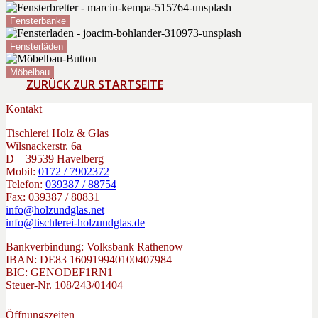
Fensterbänke
Fensterläden
Möbelbau
ZURÜCK ZUR STARTSEITE
Kontakt
Tischlerei Holz & Glas
Wilsnackerstr. 6a
D – 39539 Havelberg
Mobil:
0172 / 7902372
Telefon:
039387 / 88754
Fax: 039387 / 80831
info@holzundglas.net
info@tischlerei-holzundglas.de
Bankverbindung: Volksbank Rathenow
IBAN: DE83 160919940100407984
BIC: GENODEF1RN1
Steuer-Nr. 108/243/01404
Öffnungszeiten