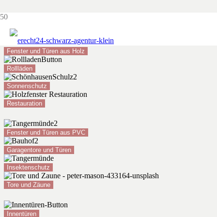
Leistungen
Fenster und Türen aus Holz
Rollläden
Sonnenschutz
Restauration
Fenster und Türen aus PVC
Garagentore und Türen
Insektenschutz
Tore und Zäune
Innentüren