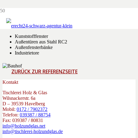
Bauhof
Leistungen
Kunststofffenster
Außentüren aus Stahl RC2
Außenfensterbänke
Industrietore
ZURÜCK ZUR REFERENZSEITE
Kontakt
Tischlerei Holz & Glas
Wilsnackerstr. 6a
D – 39539 Havelberg
Mobil:
0172 / 7902372
Telefon:
039387 / 88754
Fax: 039387 / 80831
info@holzundglas.net
info@tischlerei-holzundglas.de